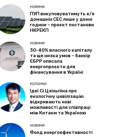
НОВИНИ
ПУП викуповуватимуть е/е
домашніх СЕС лише у денні
години – проєкт постанови
НКРЕКП
НОВИНИ
30-40% власного капіталу
та ще низка умов – банкір
ЄБРР описала
енергопроєкти для
фінансування в Україні
КОЛОНКИ
Ідеї Сі Цзіньпіна про
екологічну цивілізацію
відкривають нові
можливості для співпраці
між Китаєм та Україною
НОВИНИ
Фонд енергоефективності