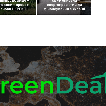
ашніх СЕС лише у
ЄБРР описала
 години – проєкт
енергопроєкти для
танови НКРЕКП
фінансування в Україні