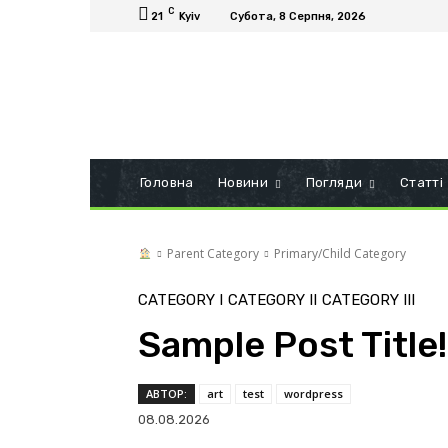
C
21
Kyiv
Субота, 8 Серпня, 2026
Головна
Новини
Погляди
Статті
Parent Category
Primary/Child Category
CATEGORY I
CATEGORY II
CATEGORY III
Sample Post Title!
АВТОР:
art
test
wordpress
08.08.2026