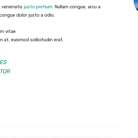
id venenatis
justo pretium
. Nullam congue, arcu a
 congue dolor justo a odio.
um vitae
 at, euismod sollicitudin erat.
ES
RTOR