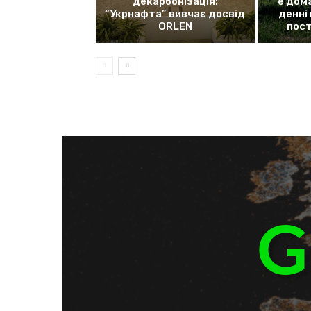
декарбонізація:
е дом
“Укрнафта” вивчає досвід
денні
ORLEN
пос