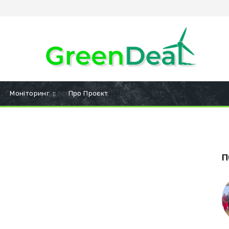
Моніторинг
Про Проєкт
П