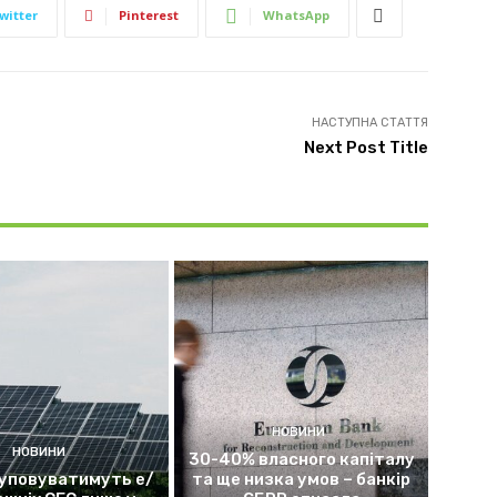
witter
Pinterest
WhatsApp
НАСТУПНА СТАТТЯ
Next Post Title
НОВИНИ
НОВИНИ
30-40% власного капіталу
уповуватимуть е/
та ще низка умов – банкір