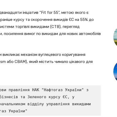
дванадцяти ініціатив “Fit for 55”, метою якого є
раніше курсу та скорочення викидів ЄС на 55% до
истеми торгівлі викидами (СТВ), перегляд
, посилення вимог по викидам для нових автомобілів
и викликає механізм вуглецевого коригування
ism або СВАМ), який містить чимало цікавого для
ови правління НАК "Нафтогаз України" з 
бізнесів та Зеленого курсу ЄС, у 
начальником відділу управління викидами 
газ України" 