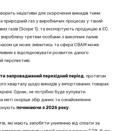
ворить ініціативи для скорочення викидів тими
а природний газ у виробничих процесах у такий
их газів (Scope 1), та експортують продукцію в ЄС.
, вироблену третіми особами з викопних палив
З часом це може змінитись та сфера СВАМ може
ливим є відслідковувати розвиток даного
й перспективі.
ти запроваджений перехідний період
, протягом
ого кварталу щодо викидів у імпортованих товарах
 країні. Однак, не потрібно буде купувати
а меті скоріше збір даних та ознайомлення
опонують
починаючи з 2026 року
.
ів, які мають запобігти ухиленню від сплати за