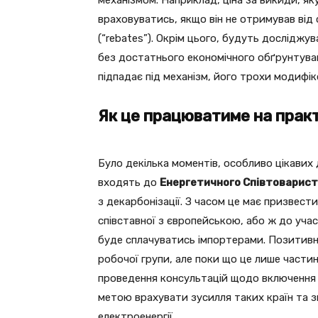
механізмом. Наприклад, ціна за викиди, яку
враховуватись, якщо він не отримував від
(“rebates”). Окрім цього, будуть досліджу
без достатнього економічного обґрунтуван
підпадає під механізм, його трохи модифі
Як це працюватиме на прак
Було декілька моментів, особливо цікавих д
входять до
Енергетичного Співтовариств
з декарбонізації. З часом це має призвести
співставної з європейською, або ж до учас
буде сплачуватись імпортерами. Позитивн
робочої групи, але поки що це лише част
проведення консультацій щодо включення 
метою врахувати зусилля таких країн та з
електроенергії.