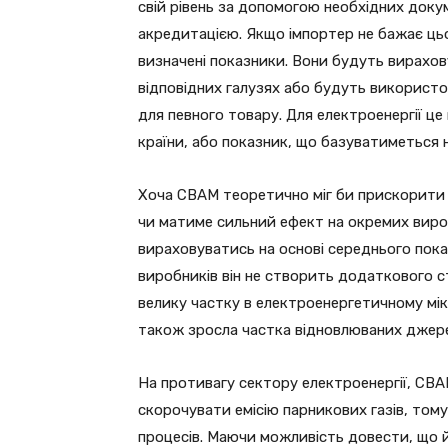
свій рівень за допомогою необхідних доку
акредитацією. Якщо імпортер не бажає ць
визначені показники. Вони будуть вирахов
відповідних галузях або будуть використо
для певного товару. Для електроенергії це
країни, або показник, що базуватиметься на
Хоча СВАМ теоретично міг би прискорити де
чи матиме сильний ефект на окремих вироб
вираховуватись на основі середнього пока
виробників він не створить додаткового с
велику частку в електроенергетичному мікс
також зросла частка відновлюваних джере
На противагу сектору електроенергії, СВА
скорочувати емісію парникових газів, том
процесів. Маючи можливість довести, що 