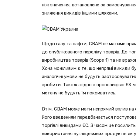
ніж значення, встановлене за замовчуванн
зниження викидів іншими шляхами.
Щодо ​​газу та нафти, СВАМ не матиме прям
до опублікованого переліку товарів. До то
виробництва товарів (Scope 1) та не врахов
Хоча можливим є те, що непрямі викиди буд
аналогічні умови не будуть застосовувати
зробити. Також згідно з пропозицією ЄК м
метану не будуть їм покриватись.
Втім, СВАМ може мати непрямий вплив на с
його введенням передбачається поступове
торгівлі викидами ЄС. З часом це посили
використання вуглецеємних продуктів як у 