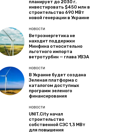
планирует до 2030 г.
инвестировать $450 млн в
строительство 690 МВт
новой генерации в Украине
НОВОСТИ
Ветроэнергетика не
находит поддержки
Минфина относительно
льготного импорта
ветротурбин — глава УВЭА
НОВОСТИ
В Украине будет создана
Зеленая платформа с
каталогом доступных
программ зеленого
финансирования
НОВОСТИ
UNIT.City начал
строительство
собственной СЭС 1,3 МВт
для повышения