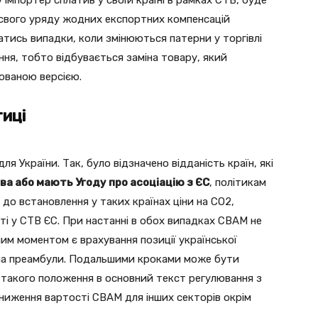
 імпортер сплатив у своїй країні в рамках СТВ, буде
 свого уряду жодних експортних компенсацій
ватись випадки, коли змінюються патерни у торгівлі
ня, тобто відбувається заміна товару, який
кованою версією.
тиці
ля України. Так, було відзначено відданість країн, які
а або мають Угоду про асоціацію з ЄС
, політикам
 до встановлення у таких країнах ціни на СО2,
ті у СТВ ЄС. При настанні в обох випадках СВАМ не
им моментом є врахування позиції української
ина преамбули. Подальшими кроками може бути
такого положення в основний текст регулювання з
ниження вартості СВАМ для інших секторів окрім