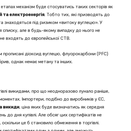
х етапах механізм буде стосуватись таких секторів як
ій та електроенергія
. Тобто тих, які призводять до
 та знаходяться під ризиком «витоку вуглецю». У
списку, але в будь-якому випадку до нього не
не входять до європейської СТВ.
ам прописані діоксид вуглецю, флуорокарбони (PFC)
брив, однак немає метану
та інших.
влі викидами, про що неодноразово лунало раніше,
 моментах. Імпортери, подібно до виробників у ЄС,
а викиди
, ціна яких буде визначатись як середня
нь до дня купівлі. Але обсяг цих сертифікатів не
оскільки це б становило обмеження в торгівлі.
и сертифікатами один з одним, але зможуть