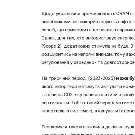
Щодо української промисловості, СВАМ ст
виробниками, які використовують нафту т
спосіб, що призводить до викидів парников
Однак, для тих, хто використовує енергію
(Scope 2), додаткових стимулів не буде. 
розширитись на непрямі викиди, тому важ
регулювання у середньо- та довгострокові
На трирічний період (2023-2025)
може бу
якого імпортери матимуть звітувати кожн
та ціни на СО2, яку вони заплатили в своїй
сертифікати. Тобто такий період матиме н
імпортерів із системою, а купувати їх пр
Єврокомісія також включила декілька пункт