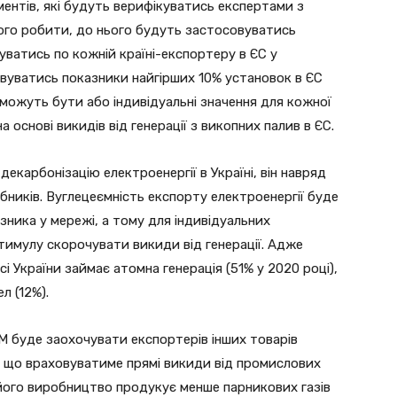
ментів, які будуть верифікуватись експертами з
ого робити, до нього будуть застосовуватись
уватись по кожній країні-експортеру в ЄС у
вуватись показники найгірших 10% установок в ЄС
 можуть бути або індивідуальні значення для кожної
 основі викидів від генерації з викопних палив в ЄС.
карбонізацію електроенергії в Україні, він навряд
ників. Вуглецеємність експорту електроенергії буде
зника у мережі, а тому для індивідуальних
тимулу скорочувати викиди від генерації. Адже
і України займає атомна генерація (51% у 2020 році),
л (12%).
М буде заохочувати експортерів інших товарів
у що враховуватиме прямі викиди від промислових
його виробництво продукує менше парникових газів