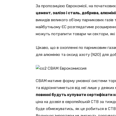
За пропозицією Єврокомісії, на початкови
цемент, залізо і сталь, добрива, алюмін
викидів великого об’єму парникових газів
майбутньому ЄС розглядатиме розширення 
можуть потрапити товари чи сектори, які 
Цікаво, що в охопленні по парниковим газ
для алюмінію та оксид азоту (N2O) для до
СВАМ матиме форму умовної системи торгі
та відрізнятиметься від неї лише у деяких
повинні будуть купувати сертифікати н
ціна на дозвіл в європейській СТВ за тижде
буде обмежуватись, як це робиться в СТВ, 
Водночас імпортери не зможуть торгуват