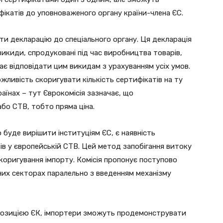
ікатів до уповноваженого органу країни-члена ЄС.
и декларацію до спеціального органу. Ця декларація
икиди, спродуковані під час виробництва товарів,
ає відповідати цим викидам з урахуванням усіх умов.
жливість скоригувати кількість сертифікатів на ту
раїнах – тут Єврокомісія зазначає, що
бо СТВ, тобто пряма ціна.
буде вирішити інституціям ЄС, є наявність
в у європейській СТВ. Цей метод запобігання витоку
коригування імпорту. Комісія пропонує поступово
них секторах паралельно з введенням механізму
опозицією ЄК, імпортери зможуть продемонструвати