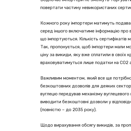
повертати частину невикористаних сертиф
Кожного року імпортери матимуть подават
серед іншого включатиме інформацію про в
що імпортуються. Кількість сертифікатів м
Так, пропонується, щоб імпортери мали мо
ціну за викиди, яку вже сплатили в своїх к
враховуватимуться лише податки на СО2 а
Важливим моментом, який все ще потрібно 
безкоштовних дозволів для деяких секторі
вуглецю передував механізму вуглецевого 
виводити безкоштовні дозволи у відповід
(повністю – до 2035 року).
Щодо вирахування обсягу викидів, за пр