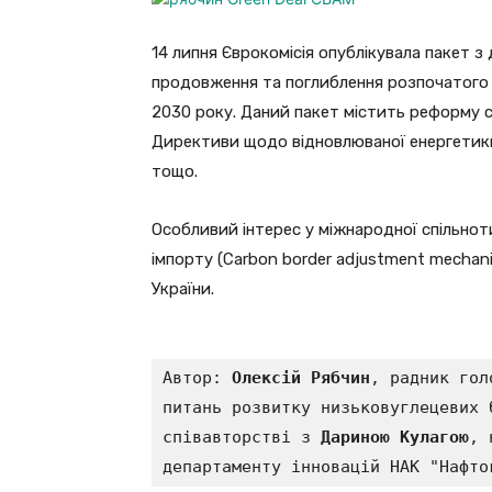
14 липня Єврокомісія опублікувала пакет з 
продовження та поглиблення розпочатого 
2030 року. Даний пакет містить реформу с
Директиви щодо відновлюваної енергетики
тощо.
Особливий інтерес у міжнародної спільнот
імпорту (Carbon border adjustment mechan
України.
Автор: 
Олексій Рябчин
, радник гол
питань розвитку низьковуглецевих 
співавторстві з 
Дариною Кулагою
, 
департаменту інновацій НАК "Нафто