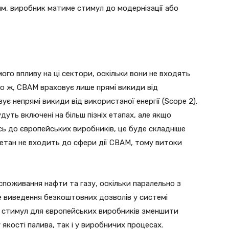
ям, виробник матиме стимул до модернізації або
ого впливу на ці сектори, оскільки вони не входять
го ж, СВАМ враховує лише прямі викиди від
ує непрямі викиди від використаної енергії (Scope 2).
уть включені на більш пізніх етапах, але якщо
сь до європейських виробників, це буде складніше
етан не входить до сфери дії СВАМ, тому витоки
поживання нафти та газу, оскільки паралельно з
 виведення безкоштовних дозволів у системі
ть стимул для європейських виробників зменшити
якості палива, так і у виробничих процесах.