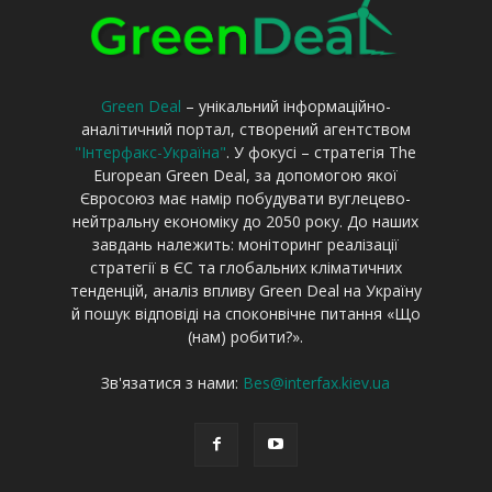
Green Deal
– унікальний інформаційно-
аналітичний портал, створений агентством
"Інтерфакс-Україна"
. У фокусі – стратегія The
European Green Deal, за допомогою якої
Євросоюз має намір побудувати вуглецево-
нейтральну економіку до 2050 року. До наших
завдань належить: моніторинг реалізації
стратегії в ЄС та глобальних кліматичних
тенденцій, аналіз впливу Green Deal на Україну
й пошук відповіді на споконвічне питання «Що
(нам) робити?».
Зв'язатися з нами:
Bes@interfax.kiev.ua