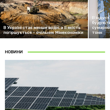
В індуст
будують
В Україні стає менше води, а її якість
сумарно
погіршується – очільник Мінекономіки
тонн
НОВИНИ