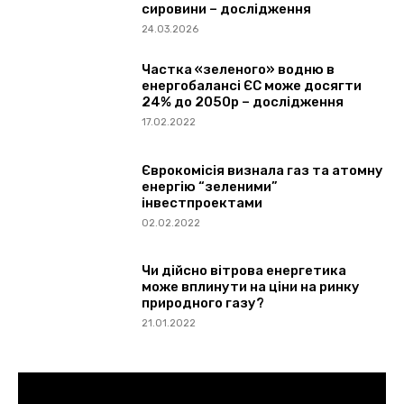
сировини – дослідження
24.03.2026
Частка «зеленого» водню в
енергобалансі ЄС може досягти
24% до 2050р – дослідження
17.02.2022
Єврокомісія визнала газ та атомну
енергію “зеленими”
інвестпроектами
02.02.2022
Чи дійсно вітрова енергетика
може вплинути на ціни на ринку
природного газу?
21.01.2022