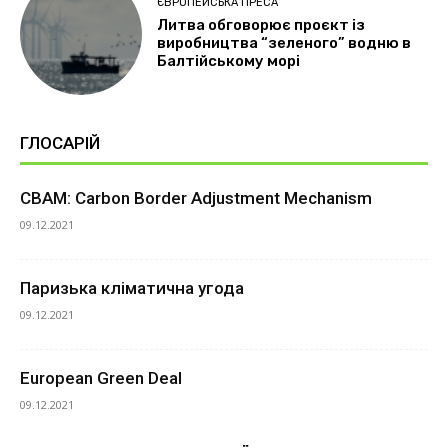
ЄВРОПЕЙСЬКА ПРЕСА
Литва обговорює проєкт із
виробництва “зеленого” водню в
Балтійському морі
ГЛОСАРІЙ
CBAM: Сarbon Border Adjustment Mechanism
09.12.2021
Паризька кліматична угода
09.12.2021
European Green Deal
09.12.2021