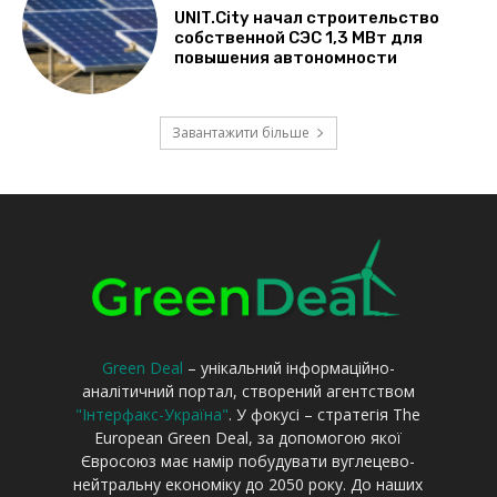
Green Deal
– унікальний інформаційно-
аналітичний портал, створений агентством
"Інтерфакс-Україна"
. У фокусі – стратегія The
European Green Deal, за допомогою якої
Євросоюз має намір побудувати вуглецево-
нейтральну економіку до 2050 року. До наших