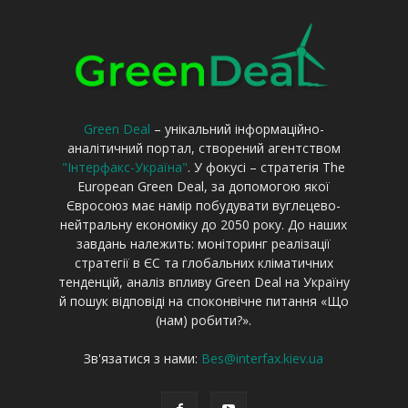
Green Deal
– унікальний інформаційно-
аналітичний портал, створений агентством
"Інтерфакс-Україна"
. У фокусі – стратегія The
European Green Deal, за допомогою якої
Євросоюз має намір побудувати вуглецево-
нейтральну економіку до 2050 року. До наших
завдань належить: моніторинг реалізації
стратегії в ЄС та глобальних кліматичних
тенденцій, аналіз впливу Green Deal на Україну
й пошук відповіді на споконвічне питання «Що
(нам) робити?».
Зв'язатися з нами:
Bes@interfax.kiev.ua