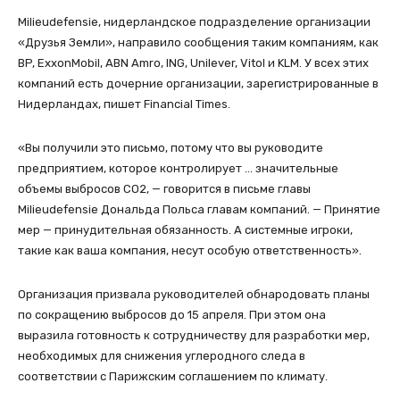
Milieudefensie, нидерландское подразделение организации
«Друзья Земли», направило сообщения таким компаниям, как
BP, ExxonMobil, ABN Amro, ING, Unilever, Vitol и KLM. У всех этих
компаний есть дочерние организации, зарегистрированные в
Нидерландах, пишет Financial Times.
«Вы получили это письмо, потому что вы руководите
предприятием, которое контролирует … значительные
объемы выбросов CO2, — говорится в письме главы
Milieudefensie Дональда Польса главам компаний. — Принятие
мер — принудительная обязанность. А системные игроки,
такие как ваша компания, несут особую ответственность».
Организация призвала руководителей обнародовать планы
по сокращению выбросов до 15 апреля. При этом она
выразила готовность к сотрудничеству для разработки мер,
необходимых для снижения углеродного следа в
соответствии с Парижским соглашением по климату.