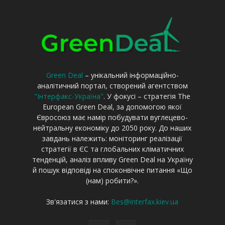
Green Deal
– унікальний інформаційно-
аналітичний портал, створений агентством
"Інтерфакс-Україна"
. У фокусі – стратегія The
European Green Deal, за допомогою якої
Євросоюз має намір побудувати вуглецево-
нейтральну економіку до 2050 року. До наших
завдань належить: моніторинг реалізації
стратегії в ЄС та глобальних кліматичних
тенденцій, аналіз впливу Green Deal на Україну
й пошук відповіді на споконвічне питання «Що
(нам) робити?».
Зв'язатися з нами:
Bes@interfax.kiev.ua