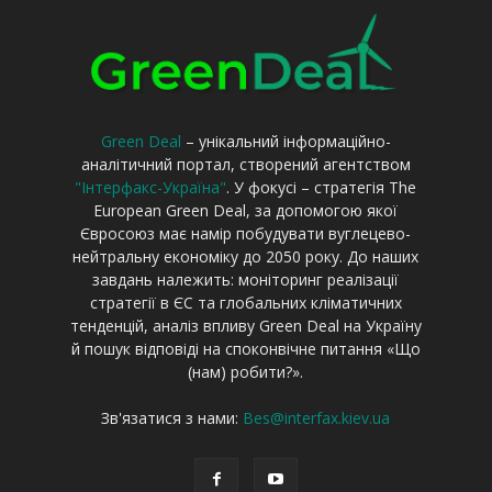
Green Deal
– унікальний інформаційно-
аналітичний портал, створений агентством
"Інтерфакс-Україна"
. У фокусі – стратегія The
European Green Deal, за допомогою якої
Євросоюз має намір побудувати вуглецево-
нейтральну економіку до 2050 року. До наших
завдань належить: моніторинг реалізації
стратегії в ЄС та глобальних кліматичних
тенденцій, аналіз впливу Green Deal на Україну
й пошук відповіді на споконвічне питання «Що
(нам) робити?».
Зв'язатися з нами:
Bes@interfax.kiev.ua