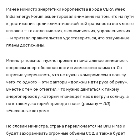
Ранее министр энергетики королевства в ходе CERA Week
India Energy Forum акцентировал внимание на том, что на пути
к достижению цели климатической нейтральности есть много
вызовов — технологических, экономических, управленческих
— и призвал правительства удостовериться, что озвученные
планы достижимы.
Министр пояснил: нужно проявить пристальное внимание к
вопросам энергобезопасности и изменению климата. Он
выразил уверенность, что не нужны компромиссы в пользу
чего-то одного — эти факторы «должны идти рука об руку».
Вместе с тем он отметил, что нужно двигаться к такому
энергопереходу, который «приведет нас к ветру и солнцу, а
не к такому, который приведет нас к (роману —
GD
)
«Унесенные ветром».
По словам министра, страна переключается на ВИЭ и газ и
будет захоранивать огромные объемы СО2, а также будет