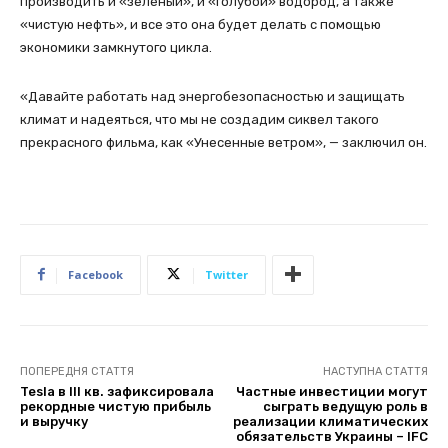
производить и «зеленый», и «голубой» водород, а также
«чистую нефть», и все это она будет делать с помощью
экономики замкнутого цикла.
«Давайте работать над энергобезопасностью и защищать
климат и надеяться, что мы не создадим сиквел такого
прекрасного фильма, как «Унесенные ветром», — заключил он.
Facebook
Twitter
ПОПЕРЕДНЯ СТАТТЯ
НАСТУПНА СТАТТЯ
Tesla в III кв. зафиксировала
Частные инвестиции могут
рекордные чистую прибыль
сыграть ведущую роль в
и выручку
реализации климатических
обязательств Украины – IFC