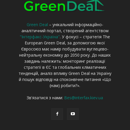
Green Deal
– унікальний інформаційно-
аналітичний портал, створений агентством
"Інтерфакс-Україна"
. У фокусі – стратегія The
European Green Deal, за допомогою якої
Євросоюз має намір побудувати вуглецево-
нейтральну економіку до 2050 року. До наших
завдань належить: моніторинг реалізації
стратегії в ЄС та глобальних кліматичних
тенденцій, аналіз впливу Green Deal на Україну
й пошук відповіді на споконвічне питання «Що
(нам) робити?».
Зв'язатися з нами:
Bes@interfax.kiev.ua