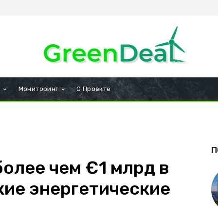
и
Мониторинг
О Проекте
П
олее чем €1 млрд в
ие энергетические