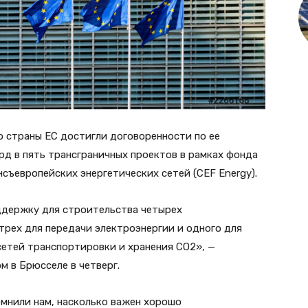
то страны ЕС достигли договоренности по ее
д в пять трансграничных проектов в рамках фонда
съевропейских энергетических сетей (CEF Energy).
ддержку для строительства четырех
трех для передачи электроэнергии и одного для
 сетей транспортировки и хранения CO2», —
м в Брюсселе в четверг.
омнили нам, насколько важен хорошо