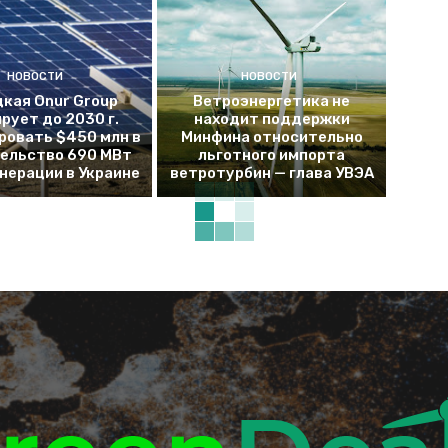
НОВОСТИ
НОВОСТИ
кая Onur Group
Ветроэнергетика не
рует до 2030 г.
находит поддержки
ровать $450 млн в
Минфина относительно
ельство 690 МВт
льготного импорта
енерации в Украине
ветротурбин — глава УВЭА