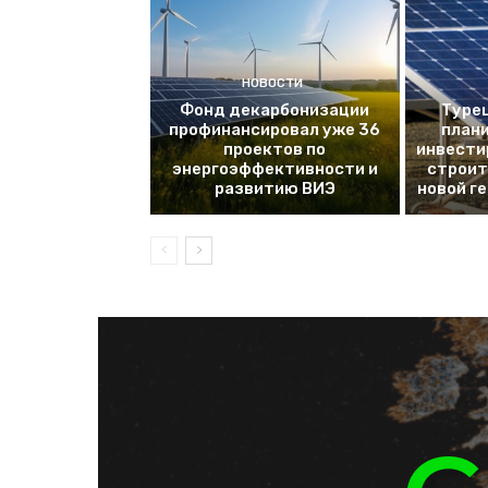
НОВОСТИ
Фонд декарбонизации
Турец
профинансировал уже 36
плани
проектов по
инвести
энергоэффективности и
строит
развитию ВИЭ
новой г