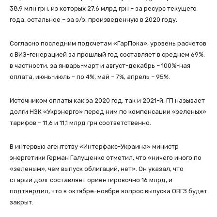
38,9 млн грн, из которых 27,6 млрд грн – за ресурс текущего
года, остальное – за э/э, произведенную в 2020 году.
Согласно последним подсчетам «ГарПока», уровень расчетов
с ВИЭ-генерацией за прошлый год составляет в среднем 69%,
в частности, за январь-март и август-декабрь – 100%-ная
оплата, июнь-июль – по 4%, май – 7%, апрель – 95%.
Источником оплаты как за 2020 год, так и 2021-й, ГП называет
долги НЭК «Укрэнерго» перед ним по компенсации «зеленых»
тарифов – 11,6 и 11,1 млрд грн соответственно.
В интервью агентству «Интерфакс-Украина» министр
энергетики Герман Галущенко отметил, что «ничего иного по
«зеленым», чем выпуск облигаций, нет». Он указал, что
старый долг составляет ориентировочно 16 млрд, и
подтвердил, что в октябре-ноябре вопрос выпуска ОВГЗ будет
закрыт.