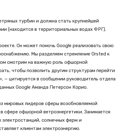
 ветряных турбин и должна стать крупнейшей
ии (находится в территориальных водах ФРГ).
роекте. Он может помочь Google реализовать свою
роснабжению. Мы разделяем стремление Orsted к
мом смотрим на важную роль офшорной
рать, чтобы позволить другим структурам перейти
», — цитируется в сообщении руководитель отдела
данных Google Аманда Петерсон Корио.
 из мировых лидеров сферы возобновляемой
я в сфере офшорной ветроэнергетики. Занимается
 электростанций, солнечных ферм и
ставляет клиентам электроэнергию.