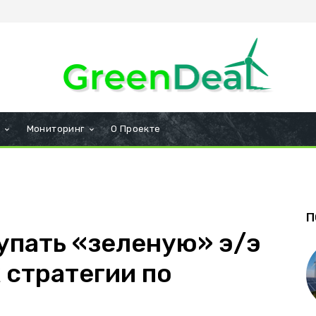
и
Мониторинг
О Проекте
П
купать «зеленую» э/э
х стратегии по