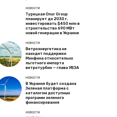
НОВОСТИ
Турецкая Onur Group
планирует до 2030 г.
инвестировать $450 млн в
строительство 690 МВт
новой генерации в Украине
НОВОСТИ
Ветроэнергетика не
находит поддержки
Минфина относительно
льготного импорта
ветротурбин — глава УВЭА
НОВОСТИ
В Украине будет создана
Зеленая платформа с
каталогом доступных
программ зеленого
финансирования
НОВОСТИ