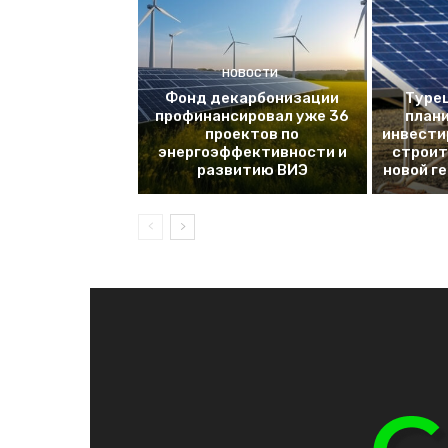
НОВОСТИ
Фонд декарбонизации
Турец
профинансировал уже 36
плани
проектов по
инвести
энергоэффективности и
строит
развитию ВИЭ
новой г