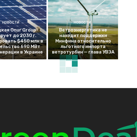
НОВОСТИ
НОВОСТИ
кая Onur Group
Ветроэнергетика не
рует до 2030 г.
находит поддержки
ровать $450 млн в
Минфина относительно
ельство 690 МВт
льготного импорта
енерации в Украине
ветротурбин — глава УВЭА