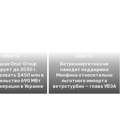
НОВОСТИ
НОВОСТИ
кая Onur Group
Ветроэнергетика не
рует до 2030 г.
находит поддержки
ровать $450 млн в
Минфина относительно
ельство 690 МВт
льготного импорта
енерации в Украине
ветротурбин — глава УВЭА