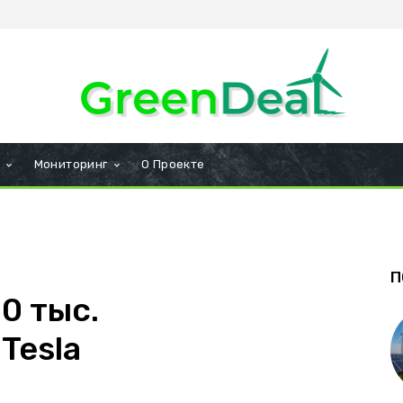
и
Мониторинг
О Проекте
П
00 тыс.
Tesla