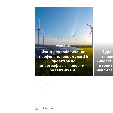
НОВОСТИ
Фонд декарбонизации
Турец
профинансировал уже 36
плани
проектов по
инвести
энергоэффективности и
строит
развитию ВИЭ
новой г