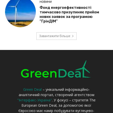
Green Deal
– унікальний інформаційно-
аналітичний портал, створений агентством
"Інтерфакс-Україна"
. У фокусі – стратегія The
European Green Deal, за допомогою якої
Євросоюз має намір побудувати вуглецево-