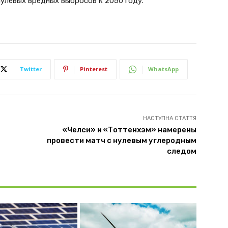
левых вредных выбросов к 2050 году.
Twitter
Pinterest
WhatsApp
НАСТУПНА СТАТТЯ
«Челси» и «Тоттенхэм» намерены
провести матч с нулевым углеродным
следом