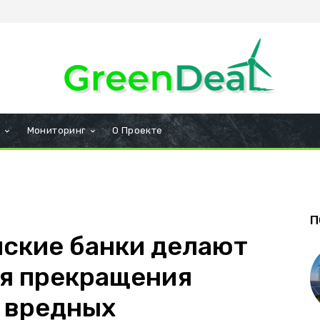
и
Мониторинг
О Проекте
П
ские банки делают
ля прекращения
 вредных