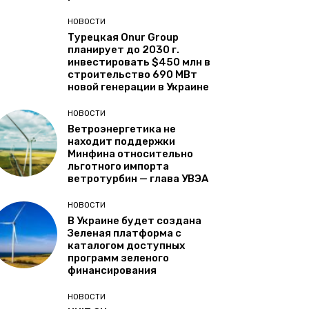
НОВОСТИ
Турецкая Onur Group
планирует до 2030 г.
инвестировать $450 млн в
строительство 690 МВт
новой генерации в Украине
НОВОСТИ
Ветроэнергетика не
находит поддержки
Минфина относительно
льготного импорта
ветротурбин — глава УВЭА
НОВОСТИ
В Украине будет создана
Зеленая платформа с
каталогом доступных
программ зеленого
финансирования
НОВОСТИ