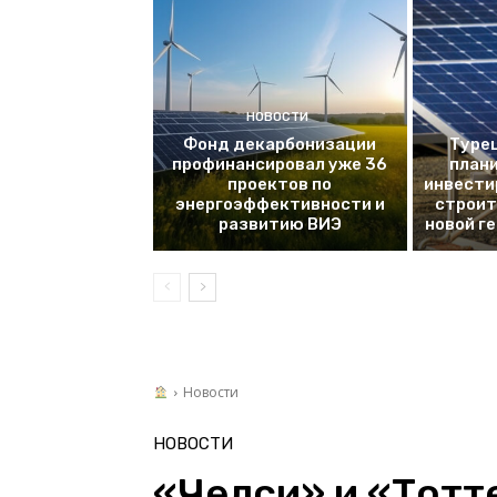
НОВОСТИ
Фонд декарбонизации
Турец
профинансировал уже 36
плани
проектов по
инвести
энергоэффективности и
строит
развитию ВИЭ
новой г