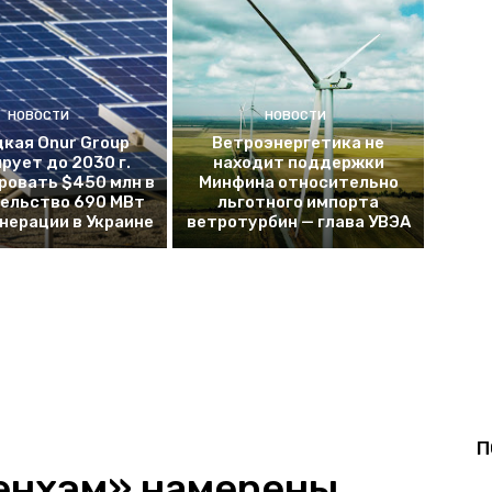
НОВОСТИ
НОВОСТИ
кая Onur Group
Ветроэнергетика не
рует до 2030 г.
находит поддержки
ровать $450 млн в
Минфина относительно
ельство 690 МВт
льготного импорта
енерации в Украине
ветротурбин — глава УВЭА