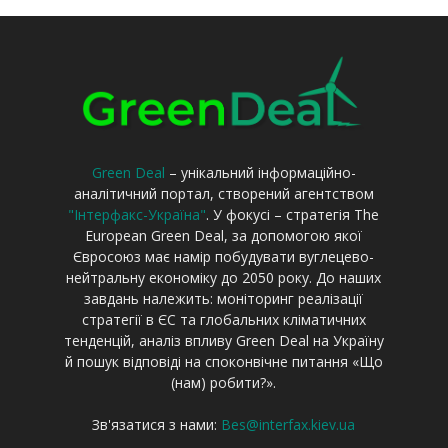
Green Deal
– унікальний інформаційно-
аналітичний портал, створений агентством
"Інтерфакс-Україна"
. У фокусі – стратегія The
European Green Deal, за допомогою якої
Євросоюз має намір побудувати вуглецево-
нейтральну економіку до 2050 року. До наших
завдань належить: моніторинг реалізації
стратегії в ЄС та глобальних кліматичних
тенденцій, аналіз впливу Green Deal на Україну
й пошук відповіді на споконвічне питання «Що
(нам) робити?».
Зв'язатися з нами:
Bes@interfax.kiev.ua