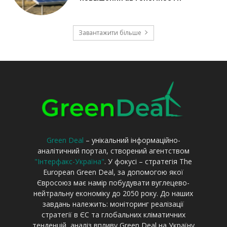
Green Deal
– унікальний інформаційно-
аналітичний портал, створений агентством
"Інтерфакс-Україна"
. У фокусі – стратегія The
European Green Deal, за допомогою якої
Євросоюз має намір побудувати вуглецево-
нейтральну економіку до 2050 року. До наших
завдань належить: моніторинг реалізації
стратегії в ЄС та глобальних кліматичних
тенденцій, аналіз впливу Green Deal на Україну