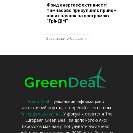
Green Deal
– унікальний інформаційно-
аналітичний портал, створений агентством
"Інтерфакс-Україна"
. У фокусі – стратегія The
European Green Deal, за допомогою якої
Євросоюз має намір побудувати вуглецево-
нейтральну економіку до 2050 року. До наших