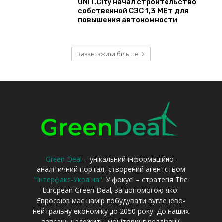
Green Deal
– унікальний інформаційно-
аналітичний портал, створений агентством
"Інтерфакс-Україна"
. У фокусі – стратегія The
European Green Deal, за допомогою якої
Євросоюз має намір побудувати вуглецево-
нейтральну економіку до 2050 року. До наших
завдань належить: моніторинг реалізації