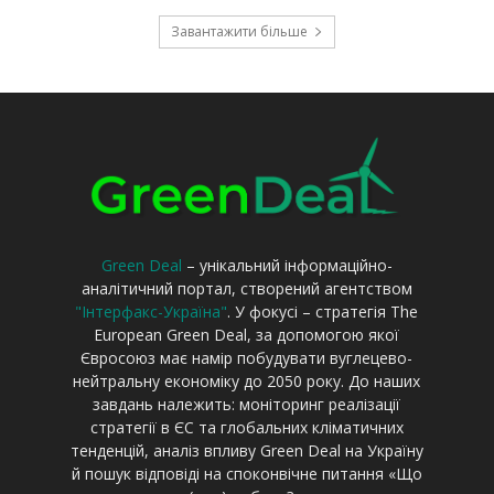
Green Deal
– унікальний інформаційно-
аналітичний портал, створений агентством
"Інтерфакс-Україна"
. У фокусі – стратегія The
European Green Deal, за допомогою якої
Євросоюз має намір побудувати вуглецево-
нейтральну економіку до 2050 року. До наших
завдань належить: моніторинг реалізації
стратегії в ЄС та глобальних кліматичних
тенденцій, аналіз впливу Green Deal на Україну
й пошук відповіді на споконвічне питання «Що