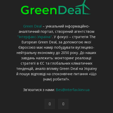
Green Deal
– унікальний інформаційно-
аналітичний портал, створений агентством
"Інтерфакс-Україна"
. У фокусі – стратегія The
European Green Deal, за допомогою якої
Євросоюз має намір побудувати вуглецево-
нейтральну економіку до 2050 року. До наших
завдань належить: моніторинг реалізації
стратегії в ЄС та глобальних кліматичних
тенденцій, аналіз впливу Green Deal на Україну
й пошук відповіді на споконвічне питання «Що
(нам) робити?».
Зв'язатися з нами:
Bes@interfax.kiev.ua