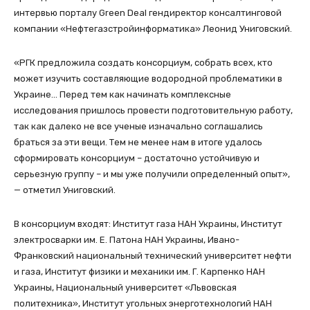
интервью порталу Green Deal гендиректор консалтинговой
компании «Нефтегазстройинформатика» Леонид Униговский.
«РГК предложила создать консорциум, собрать всех, кто
может изучить составляющие водородной проблематики в
Украине… Перед тем как начинать комплексные
исследования пришлось провести подготовительную работу,
так как далеко не все ученые изначально соглашались
браться за эти вещи. Тем не менее нам в итоге удалось
сформировать консорциум – достаточно устойчивую и
серьезную группу – и мы уже получили определенный опыт»,
— отметил Униговский.
В консорциум входят: Институт газа НАН Украины, Институт
электросварки им. Е. Патона НАН Украины, Ивано-
Франковский национальный технический университет нефти
и газа, Институт физики и механики им. Г. Карпенко НАН
Украины, Национальный университет «Львовская
политехника», Институт угольных энерготехнологий НАН