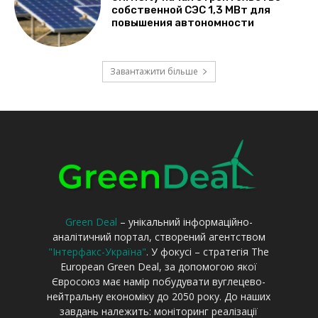
Green Deal
– унікальний інформаційно-
аналітичний портал, створений агентством
"Інтерфакс-Україна"
. У фокусі – стратегія The
European Green Deal, за допомогою якої
Євросоюз має намір побудувати вуглецево-
нейтральну економіку до 2050 року. До наших
завдань належить: моніторинг реалізації