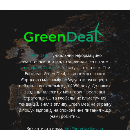
Green Deal
– унікальний інформаційно-
аналітичний портал, створений агентством
"Інтерфакс-Україна"
. У фокусі – стратегія The
European Green Deal, за допомогою якої
Євросоюз має намір побудувати вуглецево-
нейтральну економіку до 2050 року. До наших
завдань належить: моніторинг реалізації
стратегії в ЄС та глобальних кліматичних
тенденцій, аналіз впливу Green Deal на Україну
й пошук відповіді на споконвічне питання «Що
(нам) робити?».
Зв'язатися з нами:
Bes@interfax.kiev.ua