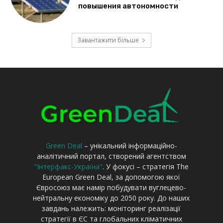
Green Deal
– унікальний інформаційно-
аналітичний портал, створений агентством
"Інтерфакс-Україна"
. У фокусі – стратегія The
European Green Deal, за допомогою якої
Євросоюз має намір побудувати вуглецево-
нейтральну економіку до 2050 року. До наших
завдань належить: моніторинг реалізації
стратегії в ЄС та глобальних кліматичних