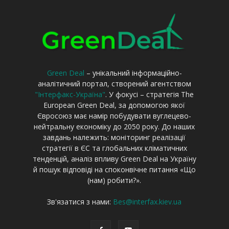
Green Deal
– унікальний інформаційно-
аналітичний портал, створений агентством
"Інтерфакс-Україна"
. У фокусі – стратегія The
European Green Deal, за допомогою якої
Євросоюз має намір побудувати вуглецево-
нейтральну економіку до 2050 року. До наших
завдань належить: моніторинг реалізації
стратегії в ЄС та глобальних кліматичних
тенденцій, аналіз впливу Green Deal на Україну
й пошук відповіді на споконвічне питання «Що
(нам) робити?».
Зв'язатися з нами:
Bes@interfax.kiev.ua