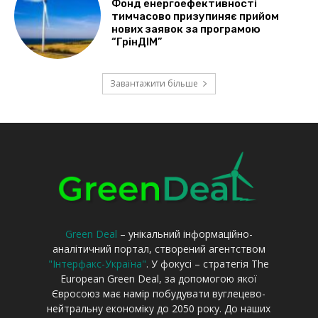
Green Deal
– унікальний інформаційно-
аналітичний портал, створений агентством
"Інтерфакс-Україна"
. У фокусі – стратегія The
European Green Deal, за допомогою якої
Євросоюз має намір побудувати вуглецево-
нейтральну економіку до 2050 року. До наших