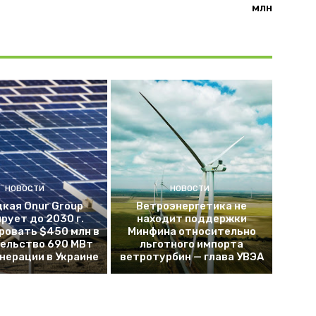
млн
НОВОСТИ
НОВОСТИ
кая Onur Group
Ветроэнергетика не
рует до 2030 г.
находит поддержки
ровать $450 млн в
Минфина относительно
ельство 690 МВт
льготного импорта
енерации в Украине
ветротурбин — глава УВЭА