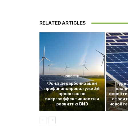
RELATED ARTICLES
НОВОСТИ
Фонд декарбонизации
Турец
профинансировал уже 36
плани
проектов по
инвести
энергоэффективности и
строит
развитию ВИЭ
новой г