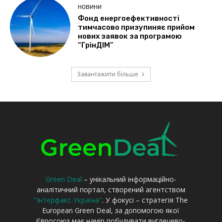
Green Deal
– унікальний інформаційно-
аналітичний портал, створений агентством
"Інтерфакс-Україна"
. У фокусі – стратегія The
European Green Deal, за допомогою якої
Євросоюз має намір побудувати вуглецево-