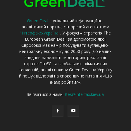
Green Deal
– унікальний інформаційно-
аналітичний портал, створений агентством
"Інтерфакс-Україна"
. У фокусі – стратегія The
European Green Deal, за допомогою якої
Євросоюз має намір побудувати вуглецево-
нейтральну економіку до 2050 року. До наших
завдань належить: моніторинг реалізації
стратегії в ЄС та глобальних кліматичних
тенденцій, аналіз впливу Green Deal на Україну
й пошук відповіді на споконвічне питання «Що
(нам) робити?».
Зв'язатися з нами:
Bes@interfax.kiev.ua