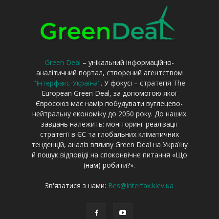
Green Deal
– унікальний інформаційно-
аналітичний портал, створений агентством
"Інтерфакс-Україна"
. У фокусі – стратегія The
European Green Deal, за допомогою якої
Євросоюз має намір побудувати вуглецево-
нейтральну економіку до 2050 року. До наших
завдань належить: моніторинг реалізації
стратегії в ЄС та глобальних кліматичних
тенденцій, аналіз впливу Green Deal на Україну
й пошук відповіді на споконвічне питання «Що
(нам) робити?».
Зв'язатися з нами:
Bes@interfax.kiev.ua