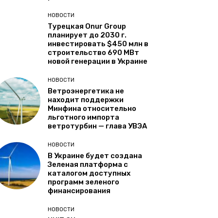
НОВОСТИ
Турецкая Onur Group
планирует до 2030 г.
инвестировать $450 млн в
строительство 690 МВт
новой генерации в Украине
НОВОСТИ
Ветроэнергетика не
находит поддержки
Минфина относительно
льготного импорта
ветротурбин — глава УВЭА
НОВОСТИ
В Украине будет создана
Зеленая платформа с
каталогом доступных
программ зеленого
финансирования
НОВОСТИ