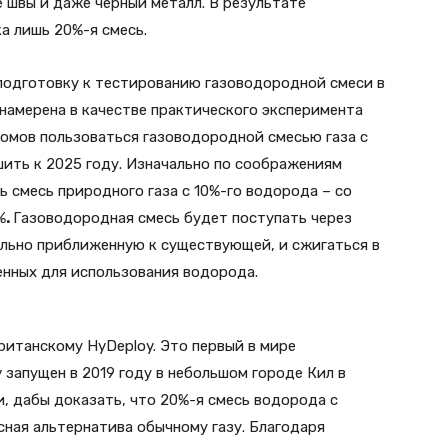
 швы и даже черный металл. В результате
ка лишь 20%-я смесь.
 подготовку к тестированию газоводородной смеси в
намерена в качестве практического эксперимента
домов пользоваться газоводородной смесью газа с
шить к 2025 году. Изначально по соображениям
 смесь природного газа с 10%-го водорода – со
%
.
Газоводородная смесь будет поступать через
льно приближенную к существующей, и сжигаться в
енных для использования водорода.
ританскому HyDeploy. Это первый в мире
 запущен в 2019 году в небольшом городе Кил в
 дабы доказать, что 20%-я смесь водорода с
сная альтернатива обычному газу. Благодаря