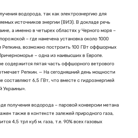
лучения водорода, так как электроэнергию для
яемых источников энергии (ВИЭ). В докладе речь
ине, а именно в четырех областях у Черного моря –
порожской – где намечена установка около 1000
ам Репкина, возможно построить 100 ГВт оффшорных
Причерноморье – одна из наивысших в Европе.
не содержится пятая часть оффшорного ветрового
 отмечает Репкин. — На сегодняшний день мощности
е составляют 6,5 ГВт, что вместе с гидроэнергией
й Украины».
оде получения водорода – паровой конверсии метана
важен также в контексте залежей природного газа,
ся 4,5 трл куб м. газа, т.е. 90% всех газовых