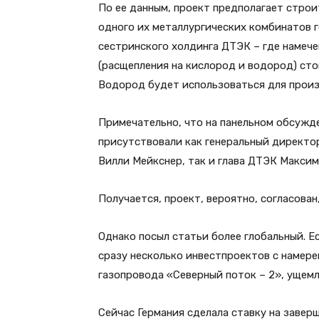
По ее данным, проект предполагает строи
одного их металлургических комбинатов 
сестринского холдинга ДТЭК – где намеч
(расщепления на кислород и водород) ст
Водород будет использоваться для произ
Примечательно, что на панельном обсужде
присутствовали как генеральный директо
Вилли Мейкснер, так и глава ДТЭК Макси
Получается, проект, вероятно, согласован,
Однако посыл статьи более глобальный. Ес
сразу несколько инвестпроектов с намер
газопровода «Северный поток – 2», ущем
Сейчас Германия сделала ставку на завер