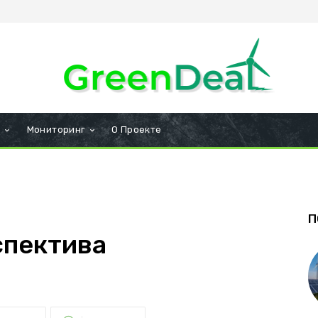
и
Мониторинг
О Проекте
П
спектива