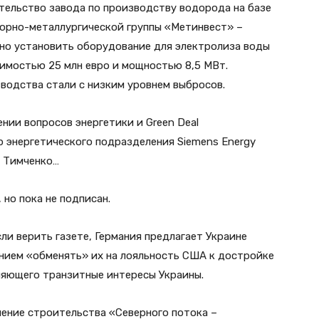
тельство завода по производству водорода на базе
горно-металлургической группы «Метинвест» –
ено установить оборудование для электролиза воды
оимостью 25 млн евро и мощностью 8,5 МВт.
водства стали с низким уровнем выбросов.
нии вопросов энергетики и Green Deal
р энергетического подразделения Siemens Energy
м Тимченко…
 но пока не подписан.
ли верить газете, Германия предлагает Украине
ением «обменять» их на лояльность США к достройке
ляющего транзитные интересы Украины.
шение строительства «Северного потока –