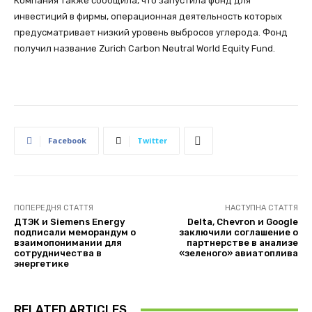
Компания также сообщила, что запустила фонд для
инвестиций в фирмы, операционная деятельность которых
предусматривает низкий уровень выбросов углерода. Фонд
получил название Zurich Carbon Neutral World Equity Fund.
Facebook
Twitter
ПОПЕРЕДНЯ СТАТТЯ
НАСТУПНА СТАТТЯ
ДТЭК и Siemens Energy
Delta, Chevron и Google
подписали меморандум о
заключили соглашение о
взаимопонимании для
партнерстве в анализе
сотрудничества в
«зеленого» авиатоплива
энергетике
RELATED ARTICLES