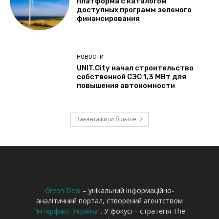
Green Deal
– унікальний інформаційно-
аналітичний портал, створений агентством
"Інтерфакс-Україна"
. У фокусі – стратегія The