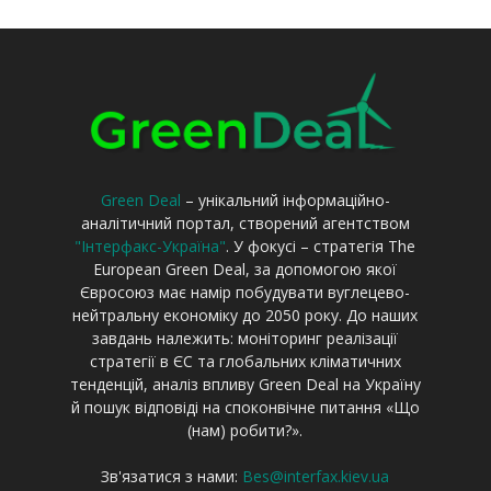
Green Deal
– унікальний інформаційно-
аналітичний портал, створений агентством
"Інтерфакс-Україна"
. У фокусі – стратегія The
European Green Deal, за допомогою якої
Євросоюз має намір побудувати вуглецево-
нейтральну економіку до 2050 року. До наших
завдань належить: моніторинг реалізації
стратегії в ЄС та глобальних кліматичних
тенденцій, аналіз впливу Green Deal на Україну
й пошук відповіді на споконвічне питання «Що
(нам) робити?».
Зв'язатися з нами:
Bes@interfax.kiev.ua