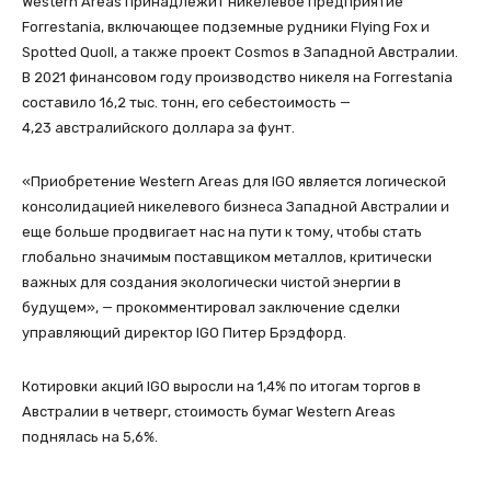
Western Areas принадлежит никелевое предприятие
Forrestania, включающее подземные рудники Flying Fox и
Spotted Quoll, а также проект Cosmos в Западной Австралии.
В 2021 финансовом году производство никеля на Forrestania
составило 16,2 тыс. тонн, его себестоимость —
4,23 австралийского доллара за фунт.
«Приобретение Western Areas для IGO является логической
консолидацией никелевого бизнеса Западной Австралии и
еще больше продвигает нас на пути к тому, чтобы стать
глобально значимым поставщиком металлов, критически
важных для создания экологически чистой энергии в
будущем», — прокомментировал заключение сделки
управляющий директор IGO Питер Брэдфорд.
Котировки акций IGO выросли на 1,4% по итогам торгов в
Австралии в четверг, стоимость бумаг Western Areas
поднялась на 5,6%.