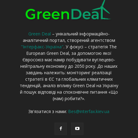
Green Deal
– унікальний інформаційно-
аналітичний портал, створений агентством
"Інтерфакс-Україна"
. У фокусі – стратегія The
European Green Deal, за допомогою якої
Євросоюз має намір побудувати вуглецево-
нейтральну економіку до 2050 року. До наших
завдань належить: моніторинг реалізації
стратегії в ЄС та глобальних кліматичних
тенденцій, аналіз впливу Green Deal на Україну
й пошук відповіді на споконвічне питання «Що
(нам) робити?».
Зв'язатися з нами:
Bes@interfax.kiev.ua