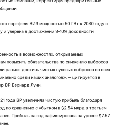
ьностью компании, корректируя предварительные
общении.
ного портфеля ВИЭ мощностью 50 ГВт к 2030 году с
ду и уверена в достижении 8-10% доходности
ренность в возможностях, открываемых
 нам повысить обязательства по снижению выбросов
или раньше достичь чистых нулевых выбросов во всех
икально среди наших аналогов», — цитируется в
р BP Бернард Луни.
021 года BP увеличила чистую прибыль благодаря
лрд по сравнению с убытком в $2,54 млрд в третьем
анее. Прибыль за год зафиксирована на уровне $7,57
анее.