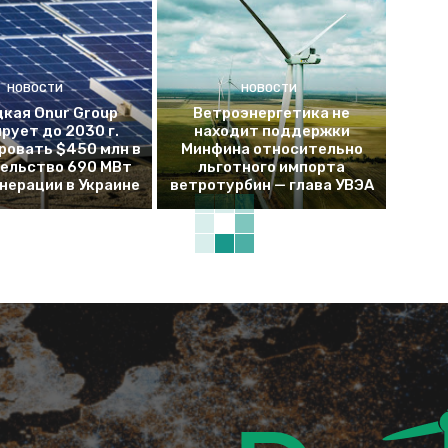
НОВОСТИ
НОВОСТИ
кая Onur Group
Ветроэнергетика не
рует до 2030 г.
находит поддержки
ровать $450 млн в
Минфина относительно
ельство 690 МВт
льготного импорта
енерации в Украине
ветротурбин — глава УВЭА