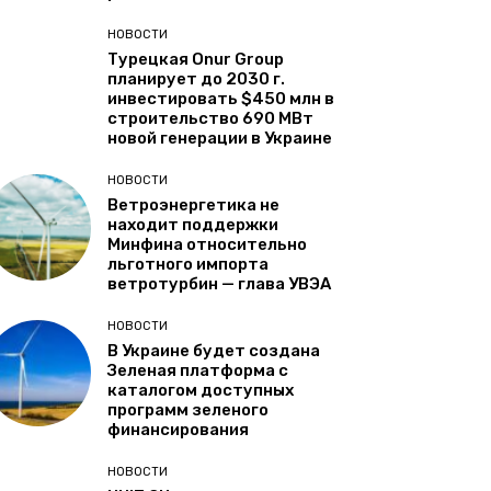
НОВОСТИ
Турецкая Onur Group
планирует до 2030 г.
инвестировать $450 млн в
строительство 690 МВт
новой генерации в Украине
НОВОСТИ
Ветроэнергетика не
находит поддержки
Минфина относительно
льготного импорта
ветротурбин — глава УВЭА
НОВОСТИ
В Украине будет создана
Зеленая платформа с
каталогом доступных
программ зеленого
финансирования
НОВОСТИ