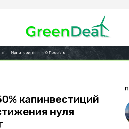
и
Мониторинг
О Проекте
П
50% капинвестиций
стижения нуля
г