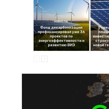
НОВОСТИ
Фонд декарбонизации
Турец
профинансировал уже 36
плани
проектов по
инвести
энергоэффективности и
строит
развитию ВИЭ
новой г