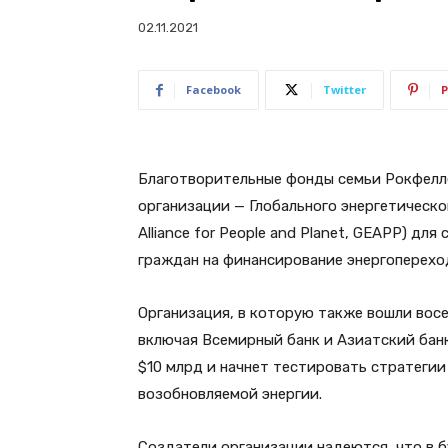
02.11.2021
Facebook
Twitter
P
Благотворительные фонды семьи Рокфелле
организации — Глобального энергетическог
Alliance for People and Planet, GEAPP) дл
граждан на финансирование энергопереход
Организация, в которую также вошли вос
включая Всемирный банк и Азиатский банк
$10 млрд и начнет тестировать стратегии
возобновляемой энергии.
Создатели организации надеются, что в 