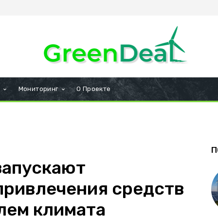
и
Мониторинг
О Проекте
П
запускают
привлечения средств
лем климата