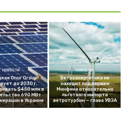
НОВОСТИ
НОВОСТИ
кая Onur Group
Ветроэнергетика не
рует до 2030 г.
находит поддержки
ровать $450 млн в
Минфина относительно
ельство 690 МВт
льготного импорта
енерации в Украине
ветротурбин — глава УВЭА