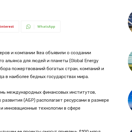
interest
WhatsApp
ров и компании Ikea объявили о создании
о альянса для людей и планеты (Global Energy
я сбора пожертвований богатых стран, компаний и
а в наиболее бедных государствах мира.
емь международных финансовых институтов,
 развития (АБР) располагает ресурсами в размере
 и инновационные технологии в сфере
будущем ее проекты смогут привлечь $100 млрд