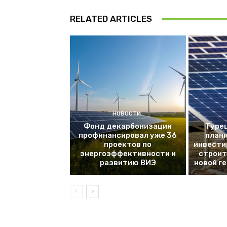
RELATED ARTICLES
НОВОСТИ
Фонд декарбонизации
Турец
профинансировал уже 36
плани
проектов по
инвести
энергоэффективности и
строит
развитию ВИЭ
новой г