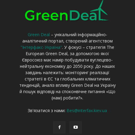
Green Deal
– унікальний інформаційно-
аналітичний портал, створений агентством
"Інтерфакс-Україна"
. У фокусі – стратегія The
European Green Deal, за допомогою якої
Євросоюз має намір побудувати вуглецево-
нейтральну економіку до 2050 року. До наших
завдань належить: моніторинг реалізації
стратегії в ЄС та глобальних кліматичних
тенденцій, аналіз впливу Green Deal на Україну
й пошук відповіді на споконвічне питання «Що
(нам) робити?».
Зв'язатися з нами:
Bes@interfax.kiev.ua