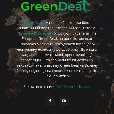
Green Deal
– унікальний інформаційно-
аналітичний портал, створений агентством
"Інтерфакс-Україна"
. У фокусі – стратегія The
European Green Deal, за допомогою якої
Євросоюз має намір побудувати вуглецево-
нейтральну економіку до 2050 року. До наших
завдань належить: моніторинг реалізації
стратегії в ЄС та глобальних кліматичних
тенденцій, аналіз впливу Green Deal на Україну
й пошук відповіді на споконвічне питання «Що
(нам) робити?».
Зв'язатися з нами:
Bes@interfax.kiev.ua