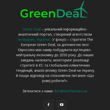
Green Deal
– унікальний інформаційно-
аналітичний портал, створений агентством
"Інтерфакс-Україна"
. У фокусі – стратегія The
European Green Deal, за допомогою якої
Євросоюз має намір побудувати вуглецево-
нейтральну економіку до 2050 року. До наших
завдань належить: моніторинг реалізації
стратегії в ЄС та глобальних кліматичних
тенденцій, аналіз впливу Green Deal на Україну
й пошук відповіді на споконвічне питання «Що
(нам) робити?».
Зв'язатися з нами:
Bes@interfax.kiev.ua