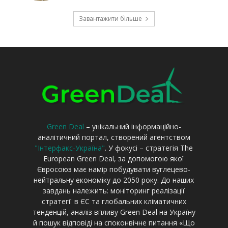
Green Deal
– унікальний інформаційно-
аналітичний портал, створений агентством
"Інтерфакс-Україна"
. У фокусі – стратегія The
European Green Deal, за допомогою якої
Євросоюз має намір побудувати вуглецево-
нейтральну економіку до 2050 року. До наших
завдань належить: моніторинг реалізації
стратегії в ЄС та глобальних кліматичних
тенденцій, аналіз впливу Green Deal на Україну
й пошук відповіді на споконвічне питання «Що