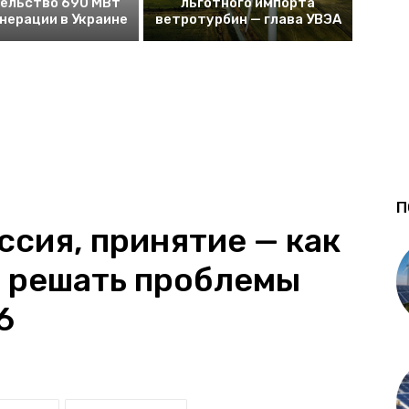
ельство 690 МВт
льготного импорта
енерации в Украине
ветротурбин — глава УВЭА