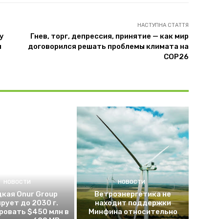
НАСТУПНА СТАТТЯ
у
Гнев, торг, депрессия, принятие — как мир
н
договорился решать проблемы климата на
COP26
НОВОСТИ
НОВОСТИ
кая Onur Group
Ветроэнергетика не
рует до 2030 г.
находит поддержки
ровать $450 млн в
Минфина относительно