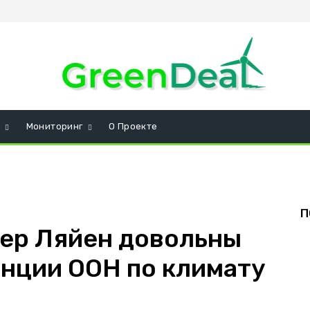
и
Мониторинг
О Проекте
П
ер Ляйен довольны
нции ООН по климату