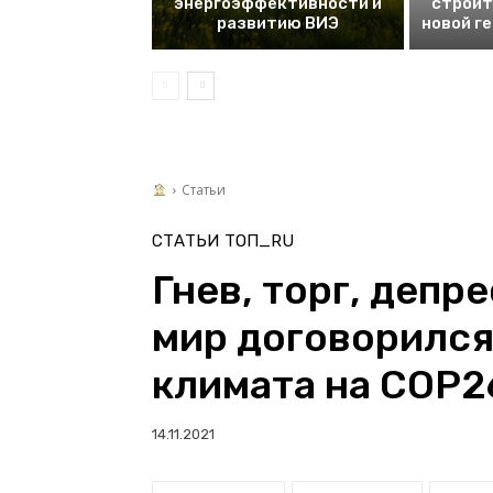
энергоэффективности и
строит
развитию ВИЭ
новой г