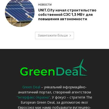
Green Deal
– унікальний інформаційно-
аналітичний портал, створений агентством
"Інтерфакс-Україна"
. У фокусі – стратегія The
European Green Deal, за допомогою якої
Євросоюз має намір побудувати вуглецево-