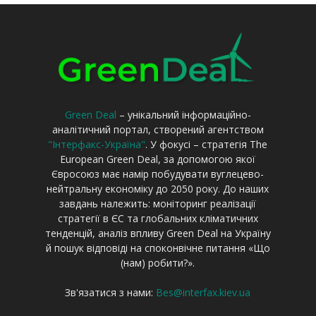
Green Deal
– унікальний інформаційно-
аналітичний портал, створений агентством
"Інтерфакс-Україна"
. У фокусі – стратегія The
European Green Deal, за допомогою якої
Євросоюз має намір побудувати вуглецево-
нейтральну економіку до 2050 року. До наших
завдань належить: моніторинг реалізації
стратегії в ЄС та глобальних кліматичних
тенденцій, аналіз впливу Green Deal на Україну
й пошук відповіді на споконвічне питання «Що
(нам) робити?».
Зв'язатися з нами:
Bes@interfax.kiev.ua