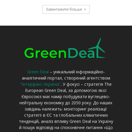
Green Deal
– унікальний інформаційно-
аналітичний портал, створений агентством
"Інтерфакс-Україна"
. У фокусі – стратегія The
European Green Deal, за допомогою якої
Євросоюз має намір побудувати вуглецево-
нейтральну економіку до 2050 року. До наших
завдань належить: моніторинг реалізації
стратегії в ЄС та глобальних кліматичних
тенденцій, аналіз впливу Green Deal на Україну
й пошук відповіді на споконвічне питання «Що