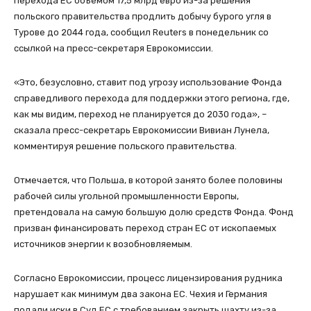
перехода ЕС объемом 17,5 млрд евро из-за решения
польского правительства продлить добычу бурого угля в
Турове до 2044 года, сообщил Reuters в понедельник со
ссылкой на пресс-секретаря Еврокомиссии.
«Это, безусловно, ставит под угрозу использование Фонда
справедливого перехода для поддержки этого региона, где,
как мы видим, переход не планируется до 2030 года», –
сказала пресс-секретарь Еврокомиссии Вивиан Лунела,
комментируя решение польского правительства.
Отмечается, что Польша, в которой занято более половины
рабочей силы угольной промышленности Европы,
претендовала на самую большую долю средств Фонда. Фонд
призван финансировать переход стран ЕС от ископаемых
источников энергии к возобновляемым.
Согласно Еврокомиссии, процесс лицензирования рудника
нарушает как минимум два закона ЕС. Чехия и Германия
подали иски в Суд ЕС с требованием закрыть шахту из-за