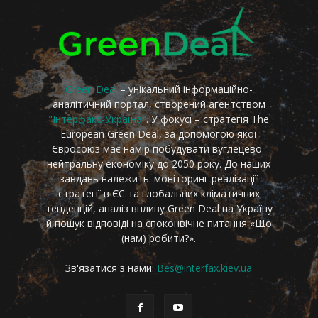
Green Deal
– унікальний інформаційно-
аналітичний портал, створений агентством
"Інтерфакс-Україна"
. У фокусі – стратегія The
European Green Deal, за допомогою якої
Євросоюз має намір побудувати вуглецево-
нейтральну економіку до 2050 року. До наших
завдань належить: моніторинг реалізації
стратегії в ЄС та глобальних кліматичних
тенденцій, аналіз впливу Green Deal на Україну
й пошук відповіді на споконвічне питання «Що
(нам) робити?».
Зв'язатися з нами:
Bes@interfax.kiev.ua