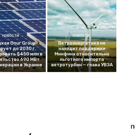
НОВОСТИ
НОВОСТИ
кая Onur Group
Ветроэнергетика не
рует до 2030 г.
находит поддержки
ровать $450 млн в
Минфина относительно
ельство 690 МВт
льготного импорта
енерации в Украине
ветротурбин — глава УВЭА