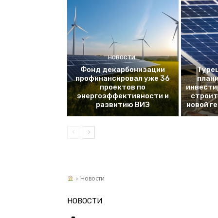
НОВОСТИ
Фонд декарбонизации
Турец
профинансировал уже 36
плани
проектов по
инвести
энергоэффективности и
строит
развитию ВИЭ
новой г