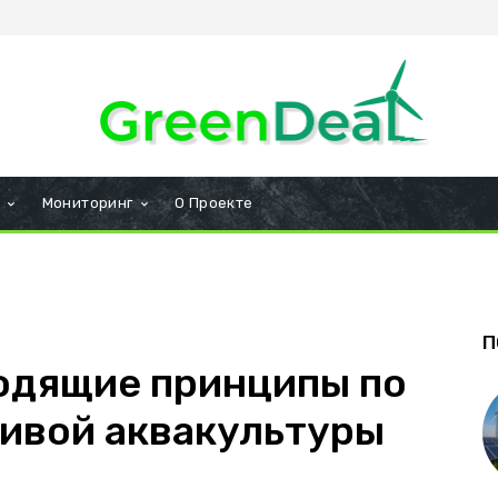
и
Мониторинг
О Проекте
П
одящие принципы по
ивой аквакультуры