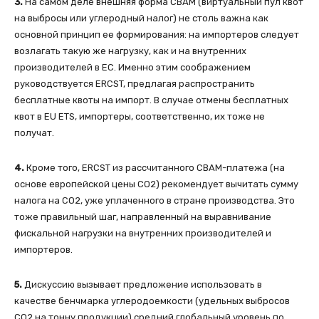
3.
На самом деле внешняя форма СВАМ (виртуальный пул квот
на выбросы или углеродный налог) не столь важна как
основной принцип ее формирования: на импортеров следует
возлагать такую же нагрузку, как и на внутренних
производителей в ЕС. Именно этим соображением
руководствуется ERCST, предлагая распространить
бесплатные квоты на импорт. В случае отмены бесплатных
квот в EU ETS, импортеры, соответственно, их тоже не
получат.
4.
Кроме того, ERCST из рассчитанного СВАМ-платежа (на
основе европейской цены СО2) рекомендует вычитать сумму
налога на СО2, уже уплаченного в стране производства. Это
тоже правильный шаг, направленный на выравнивание
фискальной нагрузки на внутренних производителей и
импортеров.
5.
Дискуссию вызывает предложение использовать в
качестве бенчмарка углеродоемкости (удельных выбросов
СО2 на тонну продукции) средний глобальный уровень по