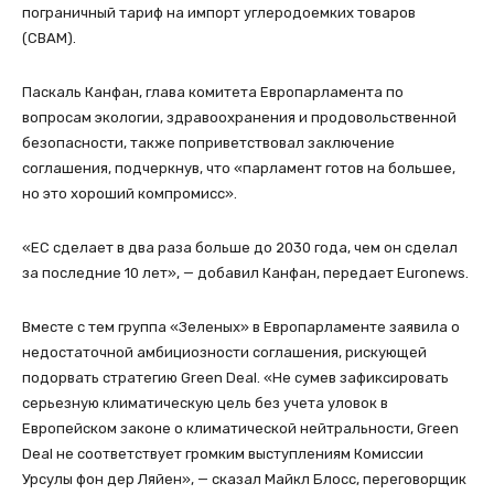
пограничный тариф на импорт углеродоемких товаров
(CBAM).
Паскаль Канфан, глава комитета Европарламента по
вопросам экологии, здравоохранения и продовольственной
безопасности, также поприветствовал заключение
соглашения, подчеркнув, что «парламент готов на большее,
но это хороший компромисс».
«ЕС сделает в два раза больше до 2030 года, чем он сделал
за последние 10 лет», — добавил Канфан, передает Euronews.
Вместе с тем группа «Зеленых» в Европарламенте заявила о
недостаточной амбициозности соглашения, рискующей
подорвать стратегию Green Deal. «Не сумев зафиксировать
серьезную климатическую цель без учета уловок в
Европейском законе о климатической нейтральности, Green
Deal не соответствует громким выступлениям Комиссии
Урсулы фон дер Ляйен», — сказал Майкл Блосс, переговорщик