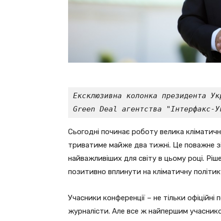
Ексклюзивна колонка президента Ук
Green Deal агентства "Інтерфакс-У
Сьогодні починає роботу велика кліматична
триватиме майже два тижні. Це поважне зі
найважливіших для світу в цьому році. Ріш
позитивно вплинути на кліматичну політику
Учасники конференції – не тільки офіційні п
журналісти. Але все ж найпершим учаснико