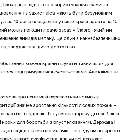
о Декларацію лідерів про користування лісами та
ідновлення та захист лісів мають бути безумовним
і за 10 років площа лісів у нашій країні зросте на 10
який можна погодити саме зараз у Глазго і який ми
меншення викидів метану. Це один з найнебезпечніших
на підтвердження цього достатньо.
 обставини кожної країни і шукати такий шлях для
матися і підтримуватися суспільствами. Але клімат не
 розмова про негативні перспективи колись у
риторії значне зростання кількості лісових пожеж –
се частіше і надовше. Готуємось щороку до все більш
і кроки для боротьби з опустелюванням. Держава і
 адаптації до кліматичних змін – передусім аграрного
пеку нашого суспільства. Але чи всі держави