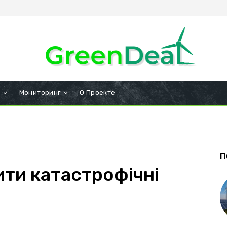
и
Мониторинг
О Проекте
П
ти катастрофічні