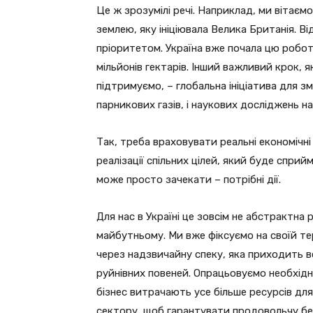
Це ж зрозумілі речі. Наприклад, ми вітаєм
землею, яку ініціювала Велика Британія. В
пріоритетом. Україна вже почала цю роботу, 
мільйонів гектарів. Інший важливий крок, 
підтримуємо, – глобальна ініціатива для з
парникових газів, і наукових досліджень 
Так, треба враховувати реальні економічні
реалізації спільних цілей, який буде сприй
може просто зачекати – потрібні дії.
Для нас в Україні це зовсім не абстрактна
майбутньому. Ми вже фіксуємо на своїй те
через надзвичайну спеку, яка приходить в
руйнівних повеней. Опрацьовуємо необхідн
бізнес витрачають усе більше ресурсів для
сектору, щоб гарантувати продовольчу без