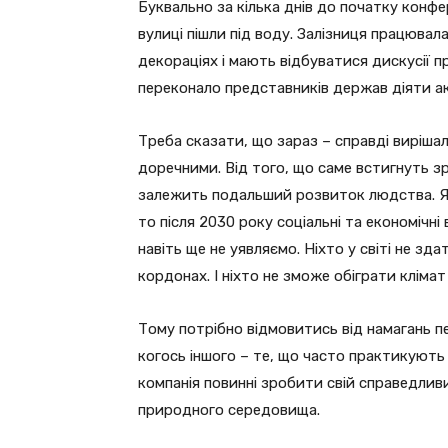
Буквально за кілька днів до початку конфе
вулиці пішли під воду. Залізниця працювала
декораціях і мають відбуватися дискусії пр
переконало представників держав діяти ак
Треба сказати, що зараз – справді виріша
доречними. Від того, що саме встигнуть з
залежить подальший розвиток людства. Як
то після 2030 року соціальні та економічн
навіть ще не уявляємо. Ніхто у світі не зда
кордонах. І ніхто не зможе обіграти клімат
Тому потрібно відмовитись від намагань пе
когось іншого – те, що часто практикують
компанія повинні зробити свій справедлив
природного середовища.