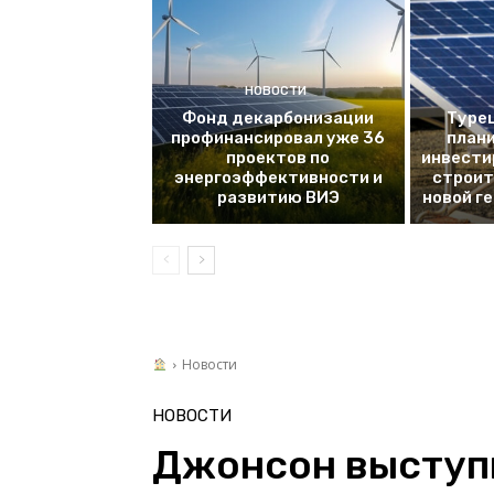
НОВОСТИ
Фонд декарбонизации
Турец
профинансировал уже 36
плани
проектов по
инвести
энергоэффективности и
строит
развитию ВИЭ
новой г