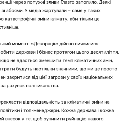
ренції через потужні зливи Глазго затопило. Деякі
 зі збоями. У медіа жартували – саме у таких
о катастрофічні зміни клімату, аби тільки це
тивніше.
льний момент. «Декорації» дійсно виявилися
робити держави і бізнес протягом цього десятиліття,
що не вдасться зменшити темп кліматичних змін,
і втрати будуть настільки значними, що ми це просто
тен закритися від цієї загрози у своїх національних
 за рахунок політиканства.
рекласти відповідальність за кліматичні зміни на
 політики і топ-менеджери. Кожна держава і кожна
ий внесок у те, щоб зупинити руйнацію нашого