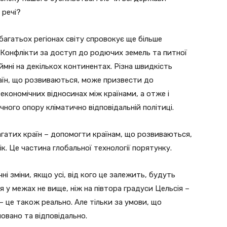
 речі?
агатьох регіонах світу спровокує ще більше
. Конфлікти за доступ до родючих земель та питної
ні на декількох континентах. Різна швидкість
раїн, що розвиваються, може призвести до
економічних відносинах між країнами, а отже і
ного опору кліматично відповідальній політиці.
гатих країн – допомогти країнам, що розвиваються,
ік. Це частина глобальної технології порятунку.
і зміни, якщо усі, від кого це залежить, будуть
 у межах не вище, ніж на півтора градуси Цельсія –
– це також реально. Але тільки за умови, що
овано та відповідально.