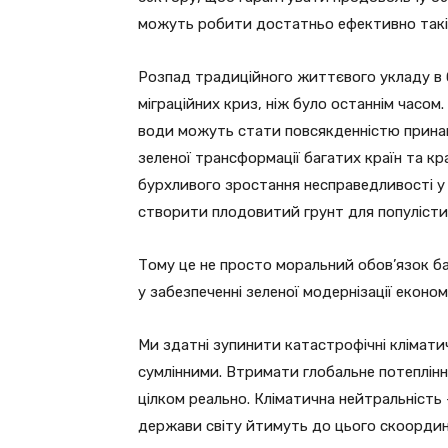
можуть робити достатньо ефективно такі
Розпад традиційного життєвого укладу в б
міграційних криз, ніж було останнім часом
води можуть стати повсякденністю принайм
зеленої трансформації багатих країн та к
бурхливого зростання несправедливості у 
створити плодовитий грунт для популістич
Тому це не просто моральний обов’язок ба
у забезпеченні зеленої модернізації економ
Ми здатні зупинити катастрофічні кліматичн
сумлінними. Втримати глобальне потепління
цілком реально. Кліматична нейтральність 
держави світу йтимуть до цього скоордин