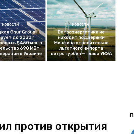
НОВОСТИ
НОВОСТИ
кая Onur Group
Ветроэнергетика не
рует до 2030 г.
находит поддержки
ровать $450 млн в
Минфина относительно
ельство 690 МВт
льготного импорта
енерации в Украине
ветротурбин — глава УВЭА